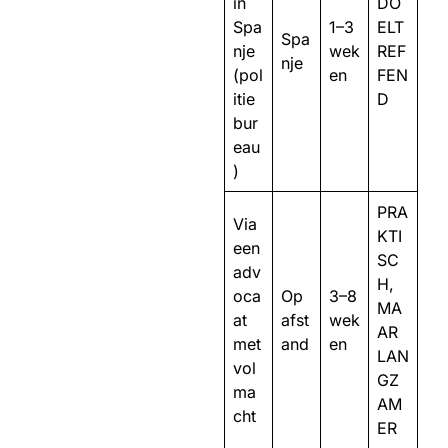
in
DO
Spa
1–3
ELT
Spa
nje
wek
REF
nje
(pol
en
FEN
itie
D
bur
eau
)
PRA
Via
KTI
een
SC
adv
H,
oca
Op
3–8
MA
at
afst
wek
AR
met
and
en
LAN
vol
GZ
ma
AM
cht
ER