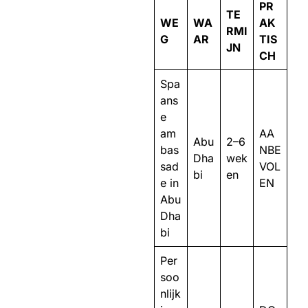
PR
TE
WE
WA
AK
RMI
G
AR
TIS
JN
CH
Spa
ans
e
am
AA
Abu
2–6
bas
NBE
Dha
wek
sad
VOL
bi
en
e in
EN
Abu
Dha
bi
Per
soo
nlijk