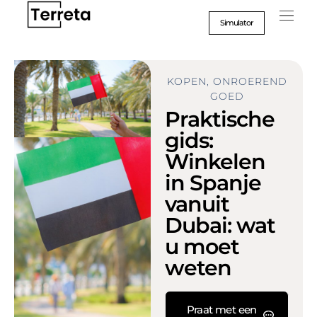
Ga
naar
Simulator
inhoud
KOPEN
,
ONROEREND
GOED
Praktische
gids:
Winkelen
in Spanje
vanuit
Dubai: wat
u moet
weten
Praat met een