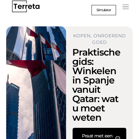
Ga
naar
Simulator
inhoud
KOPEN
,
ONROEREND
GOED
Praktische
gids:
Winkelen
in Spanje
vanuit
Qatar: wat
u moet
weten
Praat met een