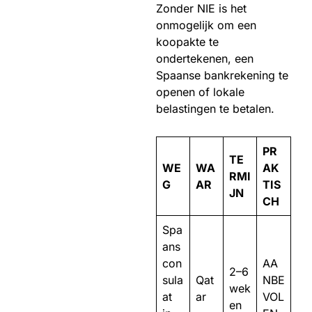
Zonder NIE is het
onmogelijk om een
koopakte te
ondertekenen, een
Spaanse bankrekening te
openen of lokale
belastingen te betalen.
PR
TE
WE
WA
AK
RMI
G
AR
TIS
JN
CH
Spa
ans
con
AA
2–6
sula
Qat
NBE
wek
at
ar
VOL
en