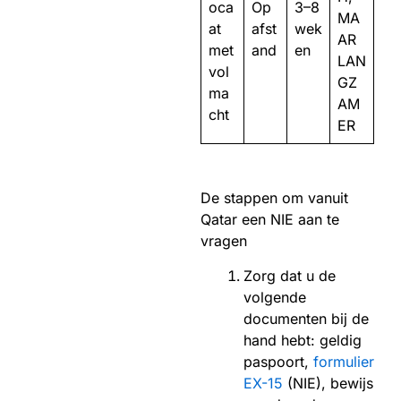
oca
Op
3–8
MA
at
afst
wek
AR
met
and
en
LAN
vol
GZ
ma
AM
cht
ER
De stappen om vanuit
Qatar een NIE aan te
vragen
Zorg dat u de
volgende
documenten bij de
hand hebt: geldig
paspoort,
formulier
EX-15
(NIE), bewijs