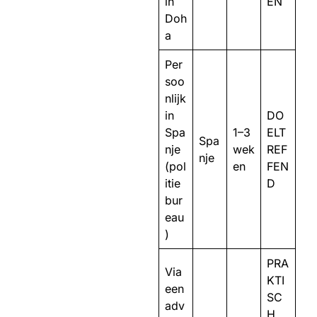
in
EN
Doh
a
Per
soo
nlijk
in
DO
Spa
1–3
ELT
Spa
nje
wek
REF
nje
(pol
en
FEN
itie
D
bur
eau
)
PRA
Via
KTI
een
SC
adv
H,