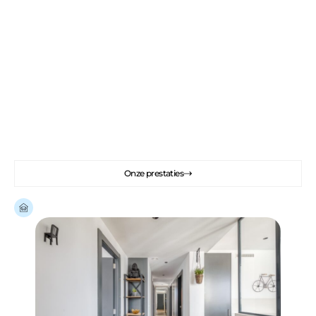
Uitstekend
Rated 4.7/5
We kunnen je helpen met je vastgoedprojecten
in Spanje.
Kopen, verbouwen, inrichten, huren. We
kunnen je helpen met je hele project
Onze prestaties
Al
meer dan 100 gerenoveerde huizen
in Spanje.