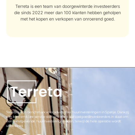
Terreta is een team van doorgewinterde investeerders
die sinds 2022 meer dan 100 klanten hebben geholpen
met het kopen en verkopen van onroerend goed.
Terreta is een benchmark voor advies over huurinvesteringen in Spanje. Dankzij
een kant-en-klare service stelt ons team alle vastgoedinvesteerders in staat om
een winstgevende huurinvestering te doen, terwijl de hele operatie wordt
uitbesteed.