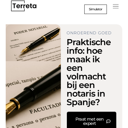
Ga
naar
Simulator
inhoud
ONROEREND GOED
Praktische
info: hoe
maak ik
een
volmacht
bij een
notaris in
Spanje?
Praat met een
expert