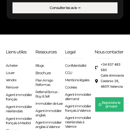
Consulter les avis
Liens utiles
Ressources
Legal
Nous contacter
+34 637 483
Acheter
Blogs
Confidentialité
560
Louer
Brochure
CGU
Calle Almirante
Vendre
Mentions légales
Plan Amigo
Cadarso 26,
Reformas
46011 Valencia
Rénover
Cookies
Referral Bonus -
Agent immobilier
Agent immobilier
Buy & Sell
allemand
français
Rejoindre le
Immobilier de luxe
Agent immobilier
groupe
Agent immobilier
français à Valence
Agent immobilier
néerlandais
anglais
Agent immobilier
Agent immobilier
néerlandais à
Agent immobilier
français à Madrid
Valence
anglais à Valence