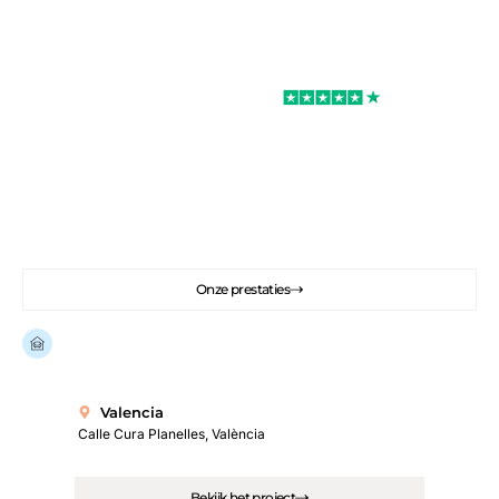
Uitstekend
Rated 4.7/5
We kunnen je helpen met je vastgoedprojecten
in Spanje.
Kopen, verbouwen, inrichten, huren. We
kunnen je helpen met je hele project
Onze prestaties
Al
meer dan 100 klanten begeleid
in Spanje.
Valencia
Calle Cura Planelles, València
Bekijk het project