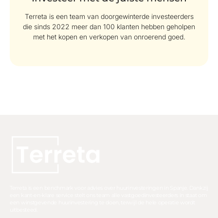
Terreta is een team van doorgewinterde investeerders
die sinds 2022 meer dan 100 klanten hebben geholpen
met het kopen en verkopen van onroerend goed.
Terreta is een benchmark voor advies over huurinvesteringen in Spanje. Dankzij
een kant-en-klare service stelt ons team alle vastgoedinvesteerders in staat om
een winstgevende huurinvestering te doen, terwijl de hele operatie wordt
uitbesteed.