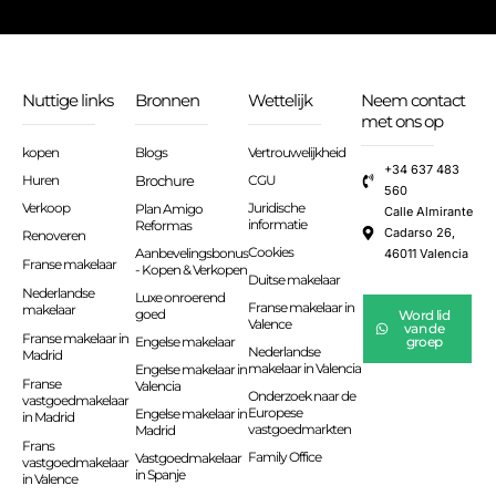
Nuttige links
Bronnen
Wettelijk
Neem contact
met ons op
kopen
Blogs
Vertrouwelijkheid
+34 637 483
Huren
Brochure
CGU
560
Verkoop
Juridische
Plan Amigo
Calle Almirante
informatie
Reformas
Cadarso 26,
Renoveren
Cookies
Aanbevelingsbonus
46011 Valencia
Franse makelaar
- Kopen & Verkopen
Duitse makelaar
Nederlandse
Luxe onroerend
Franse makelaar in
makelaar
goed
Word lid
Valence
van de
Franse makelaar in
Engelse makelaar
groep
Nederlandse
Madrid
makelaar in Valencia
Engelse makelaar in
Franse
Valencia
Onderzoek naar de
vastgoedmakelaar
Europese
Engelse makelaar in
in Madrid
vastgoedmarkten
Madrid
Frans
Family Office
Vastgoedmakelaar
vastgoedmakelaar
in Spanje
in Valence