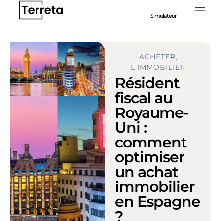
Aller
au
Simulateur
contenu
ACHETER
,
L'IMMOBILIER
Résident
fiscal au
Royaume-
Uni :
comment
optimiser
un achat
immobilier
en Espagne
?