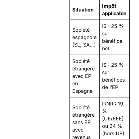
Impôt
Situation
applicable
IS : 25 %
Société
sur
espagnole
bénéfice
(SL, SA…)
net
Société
IS : 25 %
étrangère
sur
avec EP
bénéfices
en
de l’EP
Espagne
IRNR : 19
Société
%
étrangère
(UE/EEE)
sans EP,
ou 24 %
avec
(hors UE)
revenus