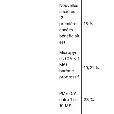
Nouvelles
sociétés
(2
premières
15 %
années
bénéficiair
es)
Micropym
es (CA < 1
M€) :
19/21 %
barème
progressif
PME (CA
entre 1 et
23 %
10 M€)