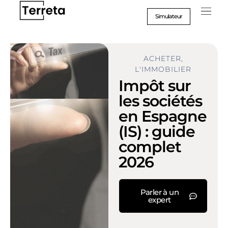
Aller
au
Simulateur
contenu
ACHETER
,
L'IMMOBILIER
Impôt sur
les sociétés
en Espagne
(IS) : guide
complet
2026
Parler à un
expert