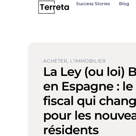
Aller
Success Stories
Blog
au
contenu
ACHETER
,
L'IMMOBILIER
La Ley (ou loi)
en Espagne : l
fiscal qui chan
pour les nouve
résidents