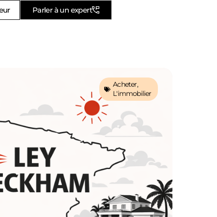
eur
Parler à un expert
Acheter
,
L'immobilier