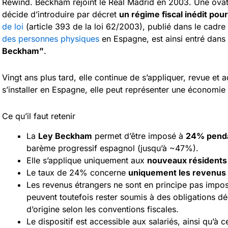
Rewind. Beckham rejoint le Real Madrid en 2003. Une ovat
décide d’introduire par décret
un régime fiscal inédit pour
de loi
(article 393 de la loi 62/2003), publié dans le cadre 
des personnes physiques
en Espagne, est ainsi entré dans
Beckham”
.
Vingt ans plus tard, elle continue de s’appliquer, revue et 
s’installer en Espagne, elle peut représenter une économie f
Ce qu’il faut retenir
La
Ley Beckham
permet d’être imposé à
24% penda
barème progressif espagnol (jusqu’à ~47%).
Elle s’applique uniquement aux
nouveaux résidents
Le taux de 24% concerne
uniquement les revenus
Les revenus étrangers ne sont en principe pas impos
peuvent toutefois rester soumis à des obligations déc
d’origine selon les conventions fiscales.
Le dispositif est accessible aux salariés, ainsi qu’à c