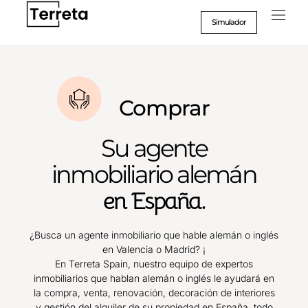
Ir
al
Simulador
contenido
Caso
Formac
Comprar
Su agente
inmobiliario alemán
en España.
¿Busca un agente inmobiliario que hable alemán o inglés
en Valencia o Madrid? ¡
En Terreta Spain, nuestro equipo de expertos
inmobiliarios que hablan alemán o inglés le ayudará en
la compra, venta, renovación, decoración de interiores
y gestión del alquiler de su propiedad en España, todo