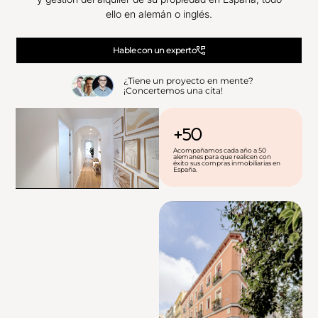
ello en alemán o inglés.
Hable con un experto
¿Tiene un proyecto en mente?
¡Concertemos una cita!
+50
Acompañamos cada año a 50
alemanes para que realicen con
éxito sus compras inmobiliarias en
España.