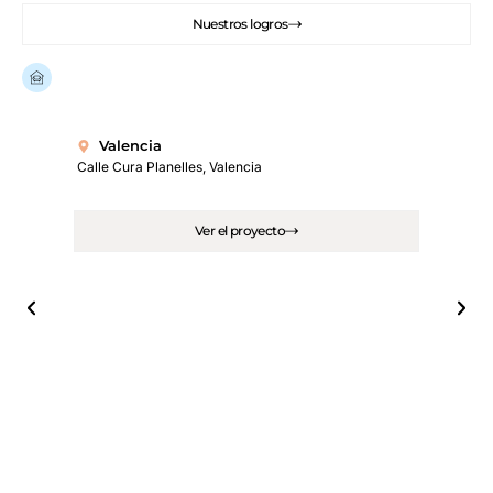
Nuestros logros
Ya hay
más de 100 viviendas renovadas
en España.
Valencia
Calle Cura Planelles, Valencia
Ver el proyecto
M
Calle