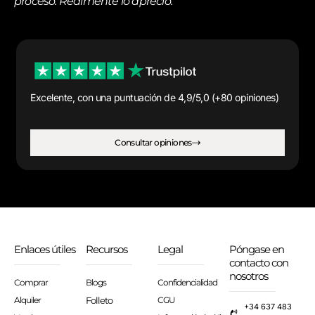
proceso. Realmente lo aprecio.
Excelente, con una puntuación de 4,9/5,0 (+80 opiniones)
Consultar opiniones
Enlaces útiles
Recursos
Legal
Póngase en
contacto con
nosotros
Comprar
Blogs
Confidencialidad
Alquiler
Folleto
CGU
+34 637 483