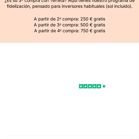
¿Es su 3ª compra con Terreta? Aquí tienes nuestro programa de
fidelización, pensado para inversores habituales (sol incluido).
A partir de 2ᵉ compra: 250 € gratis
A partir de 3ᵉ compra: 500 € gratis
A partir de 4ᵉ compra: 750 € gratis
Excelente
Valorado con un
4,8 sobre 5
Podemos ayudarle con sus proyectos
inmobiliarios en España.
Comprar, reformar, decorar, alquilar.
Podemos ayudarle con todo su proyecto