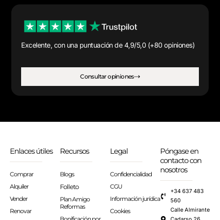
Excelente, con una puntuación de 4,9/5,0 (+80 opiniones)
Consultar opiniones
Enlaces útiles
Recursos
Legal
Póngase en
contacto con
nosotros
Comprar
Blogs
Confidencialidad
Alquiler
Folleto
CGU
+34 637 483
Vender
Información jurídica
Plan Amigo
560
Reformas
Calle Almirante
Renovar
Cookies
Bonificación por
Cadarso 26,