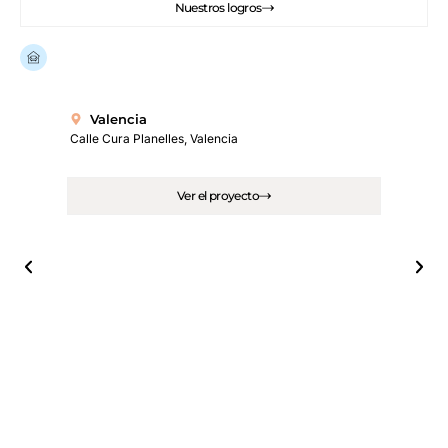
Nuestros logros
Ya hay
más de 100 viviendas renovadas
en España.
Valencia
Calle Cura Planelles, Valencia
Ver el proyecto
M
Calle