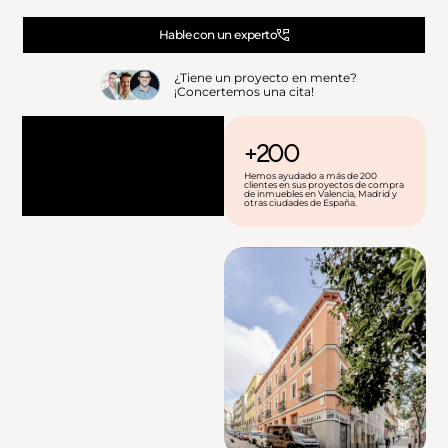
Hable con un experto
¿Tiene un proyecto en mente?
¡Concertemos una cita!
+200
Hemos ayudado a más de 200
clientes en sus proyectos de compra
de inmuebles en Valencia, Madrid y
otras ciudades de España.