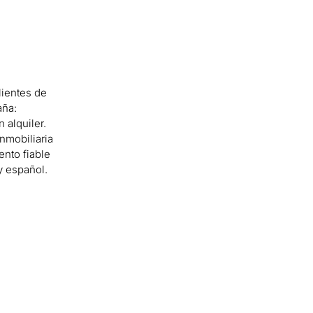
ientes de
aña:
 alquiler.
nmobiliaria
nto fiable
y español.