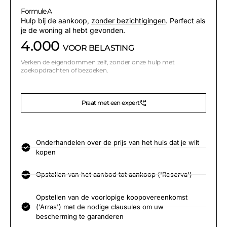
Formule A
Hulp bij de aankoop,
zonder bezichtigingen
. Perfect als
je de woning al hebt gevonden.
4.000
VOOR BELASTING
Verken de eigendommen zelf, zonder onze hulp met
zoekopdrachten of bezoeken.
Praat met een expert
Onderhandelen over de prijs van het huis dat je wilt
kopen
Opstellen van het aanbod tot aankoop ('Reserva')
Opstellen van de voorlopige koopovereenkomst
('Arras') met de nodige clausules om uw
bescherming te garanderen