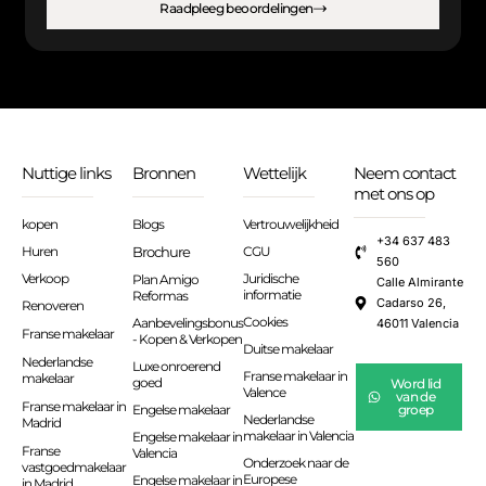
Raadpleeg beoordelingen
Nuttige links
Bronnen
Wettelijk
Neem contact
met ons op
kopen
Blogs
Vertrouwelijkheid
+34 637 483
Huren
Brochure
CGU
560
Verkoop
Juridische
Plan Amigo
Calle Almirante
informatie
Reformas
Cadarso 26,
Renoveren
Cookies
Aanbevelingsbonus
46011 Valencia
Franse makelaar
- Kopen & Verkopen
Duitse makelaar
Nederlandse
Luxe onroerend
Franse makelaar in
makelaar
goed
Word lid
Valence
van de
Franse makelaar in
Engelse makelaar
groep
Nederlandse
Madrid
makelaar in Valencia
Engelse makelaar in
Franse
Valencia
Onderzoek naar de
vastgoedmakelaar
Europese
Engelse makelaar in
in Madrid