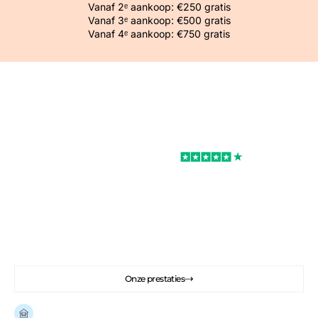
Vanaf 2ᵉ aankoop: €250 gratis
Vanaf 3ᵉ aankoop: €500 gratis
Vanaf 4ᵉ aankoop: €750 gratis
Uitstekend
Rated 4.7/5
We kunnen je helpen met je vastgoedprojecten
in Spanje.
Kopen, verbouwen, inrichten, huren. We
kunnen je helpen met je hele project
Onze prestaties
Al
meer dan 100 gerenoveerde huizen
in Spanje.