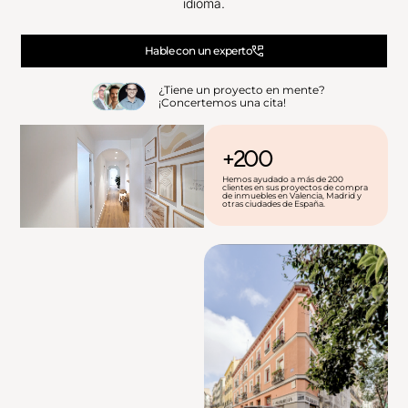
idioma.
Hable con un experto
¿Tiene un proyecto en mente?
¡Concertemos una cita!
+200
Hemos ayudado a más de 200
clientes en sus proyectos de compra
de inmuebles en Valencia, Madrid y
otras ciudades de España.