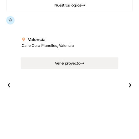
Nuestros logros
Ya hay
más de 100 viviendas renovadas
en España.
Valencia
Calle Cura Planelles, Valencia
Ver el proyecto
M
Calle