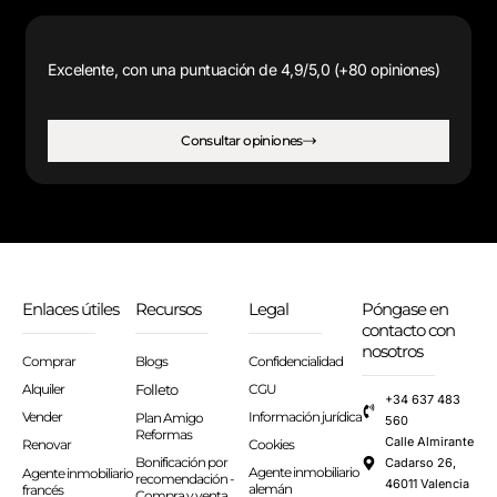
Excelente, con una puntuación de 4,9/5,0 (+80 opiniones)
Consultar opiniones
Enlaces útiles
Recursos
Legal
Póngase en
contacto con
nosotros
Comprar
Blogs
Confidencialidad
Alquiler
Folleto
CGU
+34 637 483
Vender
Información jurídica
Plan Amigo
560
Reformas
Calle Almirante
Renovar
Cookies
Bonificación por
Cadarso 26,
Agente inmobiliario
Agente inmobiliario
recomendación -
46011 Valencia
alemán
francés
Compra y venta