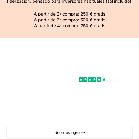
fidelización, pensado para inversores habituales (sol incluido).
A partir de 2ᵉ compra: 250 € gratis
A partir de 3ᵉ compra: 500 € gratis
A partir de 4ᵉ compra: 750 € gratis
Excelente
Rated 4.7/5
Le acompañamos en sus proyectos inmobiliarios
en Madrid.
Comprar, reformar, decorar, alquilar.
Podemos ayudarle con todo su proyecto
Nuestros logros