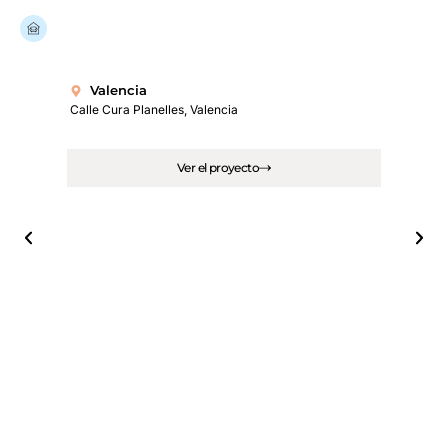
Ya hay
más de 100 viviendas renovadas
en España.
Valencia
Calle Cura Planelles, Valencia
Ver el proyecto
M
Calle