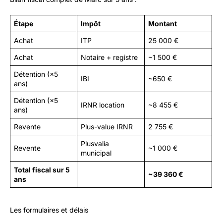
Étape
Impôt
Montant
Achat
ITP
25 000 €
Achat
Notaire + registre
~1 500 €
Détention (×5
IBI
~650 €
ans)
Détention (×5
IRNR location
~8 455 €
ans)
Revente
Plus-value IRNR
2 755 €
Plusvalía
Revente
~1 000 €
municipal
Total fiscal sur 5
~39 360 €
ans
Les formulaires et délais