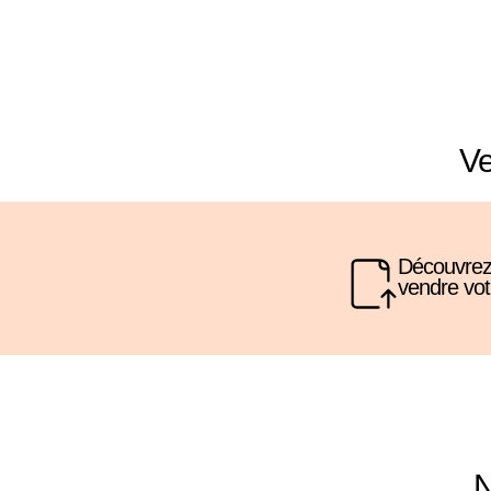
Ve
Découvrez 
vendre vot
N