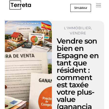
Aller
au
Simulateur
contenu
Suc
Format
L'IMMOBILIER
,
VENDRE
Vendre son
bien en
Espagne en
tant que
résident :
comment
est taxée
votre plus-
value
(ganancia