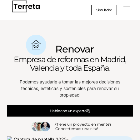
Ir
al
Simulador
contenido
Caso
Formac
Renovar
Empresa de reformas en Madrid,
Valencia y toda España.
Podemos ayudarle a tomar las mejores decisiones
técnicas, estéticas y sostenibles para renovar su
propiedad.
Hable con un experto
¿Tiene un proyecto en mente?
¡Concertemos una cita!