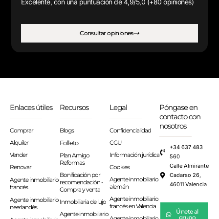
Excelente, con una puntuación de 4,9/5,0 (+80 opiniones)
Consultar opiniones
Enlaces útiles
Recursos
Legal
Póngase en
contacto con
nosotros
Comprar
Blogs
Confidencialidad
Alquiler
Folleto
CGU
+34 637 483
Vender
Información jurídica
Plan Amigo
560
Reformas
Calle Almirante
Renovar
Cookies
Bonificación por
Cadarso 26,
Agente inmobiliario
Agente inmobiliario
recomendación -
46011 Valencia
alemán
francés
Compra y venta
Agente inmobiliario
Agente inmobiliario
Inmobiliaria de lujo
francés en Valencia
neerlandés
Únete al
Agente inmobiliario
grupo
Agente inmobiliario