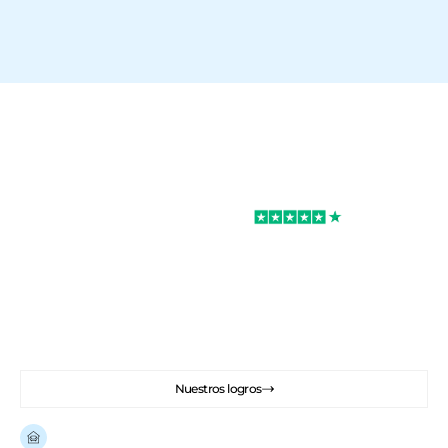
Excelente
Rated 4.7/5
Podemos ayudarle con sus proyectos
inmobiliarios en España.
Comprar, reformar, decorar, alquilar.
Podemos ayudarle con todo su proyecto
Nuestros logros
Ya hay
más de 100 viviendas renovadas
en España.