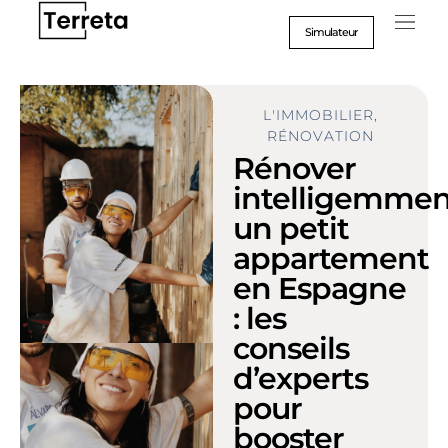
Aller
au
Simulateur
contenu
Suc
Format
L'IMMOBILIER
,
RÉNOVATION
Rénover
intelligemmen
un petit
appartement
en Espagne
: les
conseils
d’experts
pour
booster