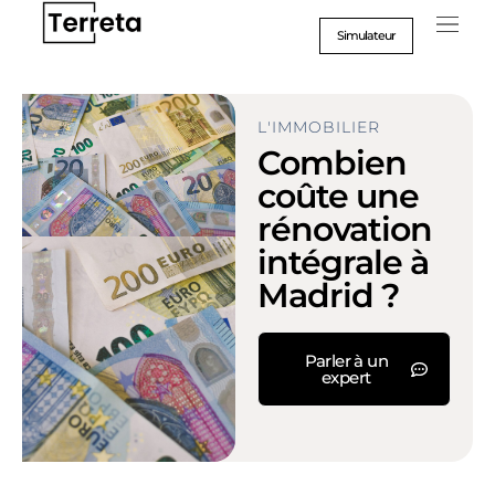
Aller
au
Simulateur
contenu
L'IMMOBILIER
Combien
coûte une
rénovation
intégrale à
Madrid ?
Parler à un
expert