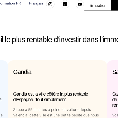
I
L
Y
ormation FR
Français
Simulateur
n
i
o
s
n
u
t
k
t
a
e
u
g
d
b
r
i
e
a
n
m
il le plus rentable d’investir dans l’immo
Gandia
S
Gandia est la ville côtière la plus rentable
Sa
e
d'Espagne. Tout simplement.
de 
re
Située à 55 minutes à peine en voiture depuis
ne
Valencia, cette ville est une petite pépite que nous
Vol