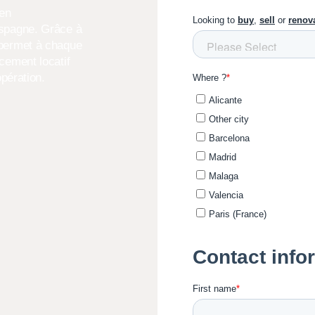
 en
Espagne. Grâce à
 permet à chaque
acement locatif
opération.