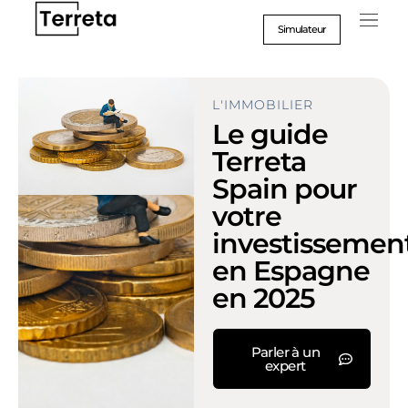
Aller
au
Simulateur
contenu
Suc
Format
L'IMMOBILIER
Le guide
Terreta
Spain pour
votre
investissemen
en Espagne
en 2025
Parler à un
expert