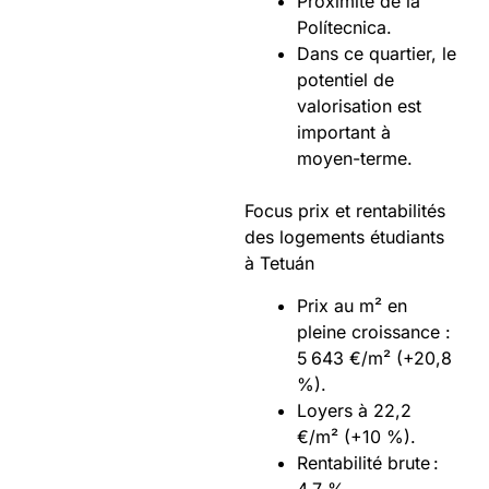
Proximité de la
Polítecnica.
Dans ce quartier, le
potentiel de
valorisation est
important à
moyen-terme.
Focus prix et rentabilités
des logements étudiants
à Tetuán
Prix au m² en
pleine croissance :
5 643 €/m² (+20,8
%).
Loyers à 22,2
€/m² (+10 %).
Rentabilité brute :
4,7 %.