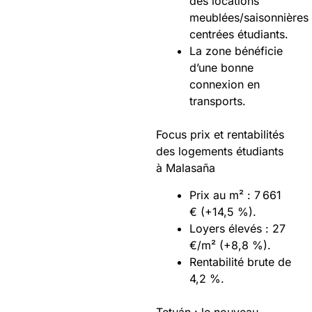
des locations
meublées/saisonnières
centrées étudiants.
La zone bénéficie
d’une bonne
connexion en
transports.
Focus prix et rentabilités
des logements étudiants
à Malasaña
Prix au m² : 7 661
€ (+14,5 %).
Loyers élevés : 27
€/m² (+8,8 %).
Rentabilité brute de
4,2 %.
Tetuán : le nouveau