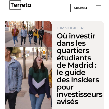
Aller
au
Simulateur
contenu
L'IMMOBILIER
Où investir
dans les
quartiers
étudiants
de Madrid :
le guide
des insiders
pour
investisseurs
avisés