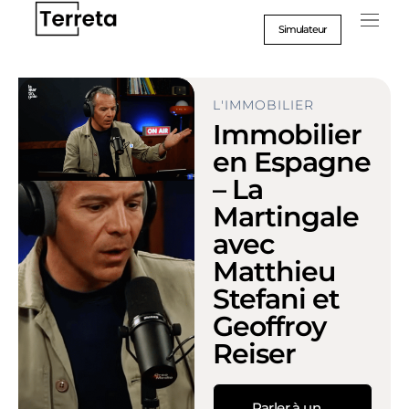
Aller
au
Simulateur
contenu
L'IMMOBILIER
Immobilier
en Espagne
– La
Martingale
avec
Matthieu
Stefani et
Geoffroy
Reiser
Parler à un