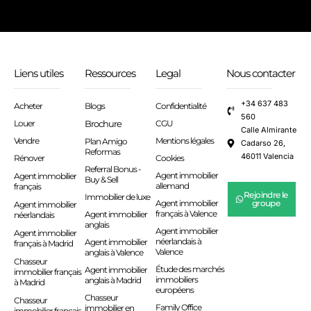
Liens utiles
Ressources
Legal
Nous contacter
+34 637 483
Acheter
Blogs
Confidentialité
560
Louer
Brochure
CGU
Calle Almirante
Vendre
Mentions légales
Plan Amigo
Cadarso 26,
Reformas
46011 Valencia
Rénover
Cookies
Referral Bonus -
Agent immobilier
Agent immobilier
Buy & Sell
allemand
français
Rejoindre le
Immobilier de luxe
Agent immobilier
groupe
Agent immobilier
français à Valence
Agent immobilier
néerlandais
anglais
Agent immobilier
Agent immobilier
néerlandais à
Agent immobilier
français à Madrid
Valence
anglais à Valence
Chasseur
Étude des marchés
Agent immobilier
immobilier français
immobiliers
anglais à Madrid
à Madrid
européens
Chasseur
Chasseur
Family Office
immobilier en
immobilier français