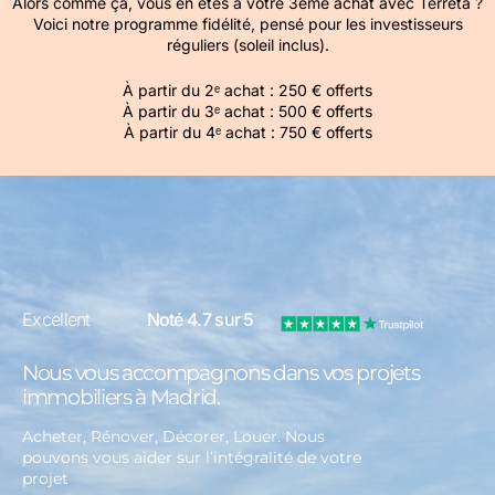
Alors comme ça, vous en êtes à votre 3ème achat avec Terreta ?
Voici notre programme fidélité, pensé pour les investisseurs
réguliers (soleil inclus).
À partir du 2ᵉ achat : 250 € offerts
À partir du 3ᵉ achat : 500 € offerts
À partir du 4ᵉ achat : 750 € offerts
Excellent
Noté 4.7 sur 5
Nous vous accompagnons dans vos projets
immobiliers à Madrid.
Acheter, Rénover, Décorer, Louer. Nous
pouvons vous aider sur l’intégralité de votre
projet