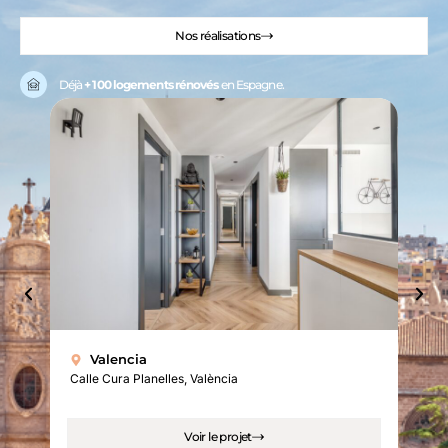
Nos réalisations
Déjà
+ 100 logements rénovés
en Espagne.
Valencia
Calle Cura Planelles, València
C
Voir le projet